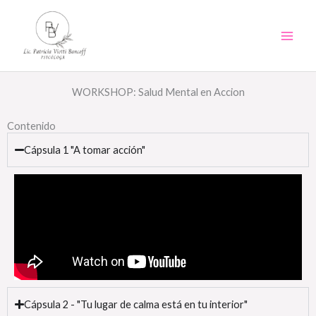
Ir
al
contenido
WORKSHOP: Salud Mental en Accion
Contenido
Cápsula 1 "A tomar acción"
Cápsula 2 - "Tu lugar de calma está en tu interior"