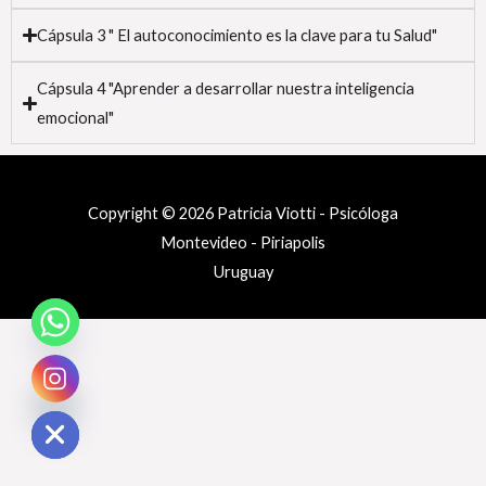
Cápsula 3 " El autoconocimiento es la clave para tu Salud"
Cápsula 4 "Aprender a desarrollar nuestra inteligencia
emocional"
Copyright © 2026 Patricia Viotti - Psicóloga
Montevideo - Piriapolis
Uruguay
e chaty