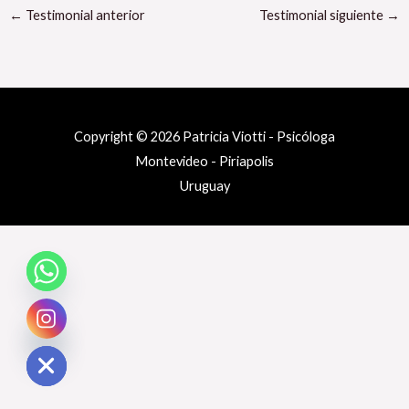
←
Testimonial anterior
Testimonial siguiente
→
Copyright © 2026 Patricia Viotti - Psicóloga
Montevideo - Piriapolis
Uruguay
e chaty